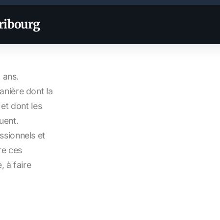
Fribourg
q ans.
nière dont la
 et dont les
uent.
ssionnels et
re ces
 à faire