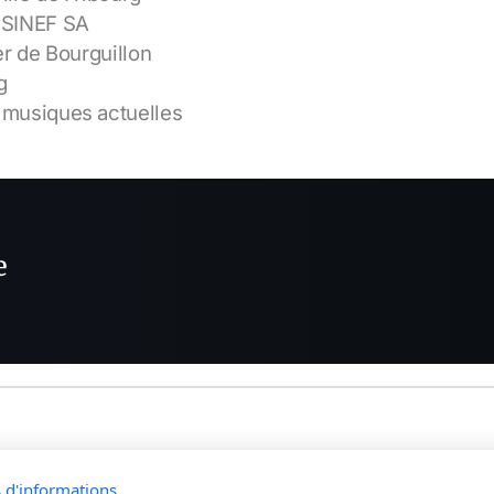
 SINEF SA
er de Bourguillon
g
 musiques actuelles
e
s d'informations